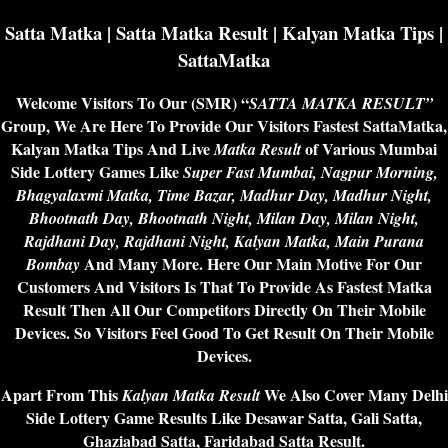
Satta Matka | Satta Matka Result | Kalyan Matka Tips |
SattaMatka
Welcome Visitors To Our (SMR) “
SATTA MATKA RESULT”
Group, We Are Here To Provide Our Visitors Fastest SattaMatka,
Kalyan Matka Tips And Live
of Various Mumbai
Matka Result
Side Lottery Games Like
Super Fast Mumbai, Nagpur Morning,
Bhagyalaxmi Matka, Time Bazar, Madhur Day, Madhur Night,
Bhootnath Day, Bhootnath Night, Milan Day, Milan Night,
Rajdhani Day, Rajdhani Night, Kalyan Matka, Main Purana
And Many More. Here Our Main Motive For Our
Bombay
Customers And Visitors Is That To Provide As Fastest Matka
Result Then All Our Competitors Directly On Their Mobile
Devices. So Visitors Feel Good To Get Result On Their Mobile
Devices.
Apart From This
We Also Cover Many Delhi
Kalyan Matka Result
Side Lottery Game Results Like Desawar Satta, Gali Satta,
Ghaziabad Satta, Faridabad Satta Result.