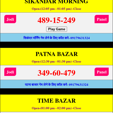
SIKANDAR MORNING
Open-(12:05 pm - 01:05 pm) -Close
489-15-249
Jodi
Panel
Play Game
सिकंदर मॉर्निंग गेम लेने के लिए कॉल करे- 09179631324
PATNA BAZAR
Open-(12:30 pm - 01:30 pm) -Close
349-60-479
Jodi
Panel
पटना बाजार गेम लेने के लिए कॉल करे- 09179631324
TIME BAZAR
Open-(01:00 pm - 02:00 pm) -Close