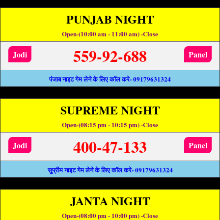
PUNJAB NIGHT
Open-(10:00 am - 11:00 am) -Close
559-92-688
Jodi
Panel
पंजाब नाइट गेम लेने के लिए कॉल करे- 09179631324
SUPREME NIGHT
Open-(08:15 pm - 10:15 pm) -Close
400-47-133
Jodi
Panel
सुप्रीम नाइट गेम लेने के लिए कॉल करे- 09179631324
JANTA NIGHT
Open-(08:00 pm - 10:00 pm) -Close