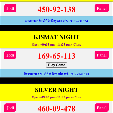
450-92-138
Jodi
Panel
जनता नाइट गेम लेने के लिए कॉल करे- 09179631324
KISMAT NIGHT
Open-(09:35 pm - 11:25 pm) -Close
169-65-113
Jodi
Panel
Play Game
किस्मत नाइट गेम लेने के लिए कॉल करे- 09179631324
SILVER NIGHT
Open-(09:05 pm - 11:05 pm) -Close
460-09-478
Jodi
Panel