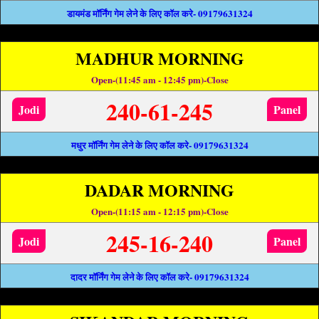
डायमंड मॉर्निंग गेम लेने के लिए कॉल करे- 09179631324
MADHUR MORNING
Open-(11:45 am - 12:45 pm)-Close
240-61-245
Jodi
Panel
मधुर मॉर्निंग गेम लेने के लिए कॉल करे- 09179631324
DADAR MORNING
Open-(11:15 am - 12:15 pm)-Close
245-16-240
Jodi
Panel
दादर मॉर्निंग गेम लेने के लिए कॉल करे- 09179631324