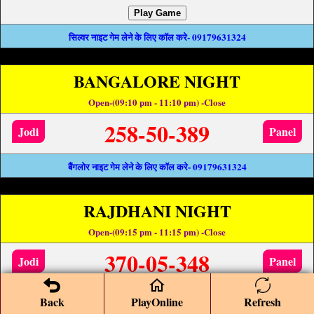
Play Game
सिल्वर नाइट गेम लेने के लिए कॉल करे- 09179631324
BANGALORE NIGHT
Open-(09:10 pm - 11:10 pm) -Close
258-50-389
Jodi
Panel
बैंगलोर नाइट गेम लेने के लिए कॉल करे- 09179631324
RAJDHANI NIGHT
Open-(09:15 pm - 11:15 pm) -Close
370-05-348
Jodi
Panel
राजधानी नाइट गेम लेने के लिए कॉल करे- 09179631324
Back
PlayOnline
Refresh