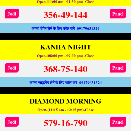
Open-(11:00 am - 01:30 pm) -Close
356-49-144
Jodi
Panel
कान्हा डेगेम लेने के लिए कॉल करे- 09179631324
KANHA NIGHT
Open-(08:00 pm - 09:00 pm) -Close
368-75-140
Jodi
Panel
कान्हा नाइटगेम लेने के लिए कॉल करे- 09179631324
DIAMOND MORNING
Open-(11:15 am - 12:15 pm)-Close
579-16-790
Jodi
Panel