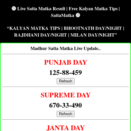
🔴 Live Satta Matka Result | Free Kalyan Matka Tips |
SattaMatka 🔴
“KALYAN MATKA TIPS | BHOOTNATH DAY/NIGHT |
RAJDHANI DAY/NIGHT | MILAN DAY/NIGHT”
Madhur Satta Matka Live Update..
PUNJAB DAY
125-88-459
Refresh
SUPREME DAY
670-33-490
Refresh
JANTA DAY