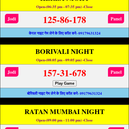
Open-(06:35 pm - 07:35 pm) -Close
125-86-178
Jodi
Panel
केरल नाइट गेम लेने के लिए कॉल करे- 09179631324
BORIVALI NIGHT
Open-(08:05 pm - 09:05 pm) -Close
157-31-678
Jodi
Panel
Play Game
बोरिवली नाइट गेम लेने के लिए कॉल करे- 09179631324
RATAN MUMBAI NIGHT
Open-(09:00 pm - 11:00 pm) -Close