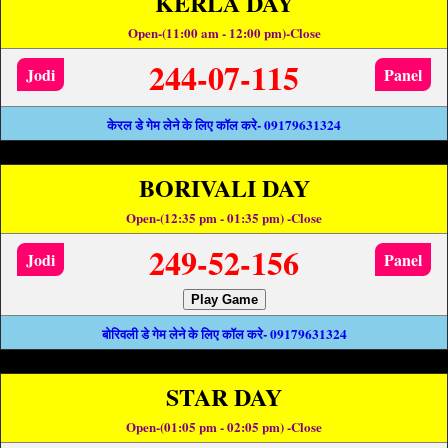
KERLA DAY
Open-(11:00 am - 12:00 pm)-Close
244-07-115
Jodi
Panel
केरल डे गेम लेने के लिए कॉल करे- 09179631324
BORIVALI DAY
Open-(12:35 pm - 01:35 pm) -Close
249-52-156
Jodi
Panel
Play Game
बोरिवली डे गेम लेने के लिए कॉल करे- 09179631324
STAR DAY
Open-(01:05 pm - 02:05 pm) -Close