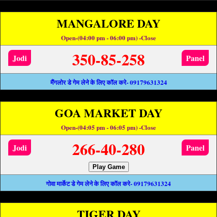
MANGALORE DAY
Open-(04:00 pm - 06:00 pm) -Close
350-85-258
Jodi
Panel
मैंगलोर डे गेम लेने के लिए कॉल करे- 09179631324
GOA MARKET DAY
Open-(04:05 pm - 06:05 pm) -Close
266-40-280
Jodi
Panel
Play Game
गोवा मार्केट डे गेम लेने के लिए कॉल करे- 09179631324
TIGER DAY