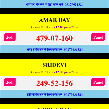
भाग्यश्री गेम लेने के लिए कॉल करे- 09179631324
AMAR DAY
Open-(11:00 am - 12:00 pm)-Close
479-07-160
Jodi
Panel
अमर डे गेम लेने के लिए कॉल करे- 09179631324
SRIDEVI
Open-(11:35 am - 12:30 pm)-Close
249-52-156
Jodi
Panel
श्रीदेवी गेम लेने के लिए कॉल करे- 09179631324