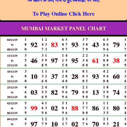
To Play Online Click Here
MUMBAI MARKET PANEL CHART
1
1
2
6
5
3
7
6
5
1
04/11/19
92
83
93
43
79
8
4
3
8
7
3
8
8
6
1
to
0
7
3
9
7
7
9
9
6
7
08/11/19
3
3
1
1
4
2
2
3
6
4
11/11/19
46
97
95
61
38
5
5
9
1
5
3
4
8
8
5
to
6
8
9
5
0
0
0
0
9
9
15/11/19
3
1
1
1
4
8
1
4
2
1
18/11/19
10
37
28
93
60
8
3
2
2
8
0
3
9
6
3
to
0
6
0
4
0
0
5
0
8
6
22/11/19
4
2
4
4
5
2
1
1
8
2
25/11/19
03
82
79
13
74
6
5
5
9
6
8
0
5
9
3
to
0
6
9
9
6
9
0
7
0
9
29/11/19
5
4
1
5
1
1
1
1
1
2
02/12/19
99
02
88
86
80
5
6
3
8
1
7
7
2
2
4
to
9
9
6
9
6
0
0
3
5
4
06/12/19
4
2
2
2
3
6
1
2
1
1
09/12/19
97
10
02
70
21
5
7
9
2
7
7
6
9
3
4
to