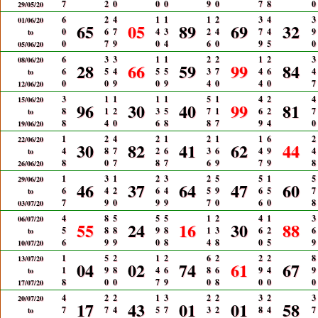
7
2
0
0
0
9
0
7
8
0
29/05/20
6
2
4
1
1
1
2
3
4
3
01/06/20
65
05
89
69
32
0
6
7
4
3
2
4
7
4
9
to
0
7
9
0
4
6
0
9
5
0
05/06/20
6
3
3
1
1
2
2
1
2
3
08/06/20
28
66
59
99
84
6
5
4
5
5
3
7
4
6
4
to
0
0
9
0
9
4
0
4
0
7
12/06/20
3
1
1
1
1
5
1
4
2
4
15/06/20
96
30
40
99
81
8
1
2
3
5
7
1
6
2
7
to
8
4
0
6
8
8
7
9
4
0
19/06/20
1
2
4
2
1
2
1
1
6
2
22/06/20
30
82
41
62
44
4
8
7
2
6
3
6
4
9
4
to
8
0
7
8
7
6
9
7
9
8
26/06/20
1
3
1
2
3
2
5
5
1
5
29/06/20
46
37
64
47
60
6
4
2
6
4
5
9
6
5
7
to
7
9
0
9
9
7
0
6
0
8
03/07/20
4
8
5
5
5
1
2
4
1
3
06/07/20
55
24
16
30
88
5
8
8
9
8
1
3
6
2
6
to
6
9
9
0
8
4
8
0
5
9
10/07/20
1
5
2
1
2
6
2
2
2
8
13/07/20
04
02
74
61
67
1
9
8
4
6
8
6
9
4
9
to
8
0
0
7
9
0
8
0
0
0
17/07/20
4
2
2
1
3
2
2
3
2
3
20/07/20
17
43
01
01
58
7
7
4
5
7
3
2
8
4
7
to