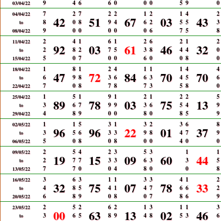
9
4
6
6
0
0
0
5
9
0
03/04/22
7
2
7
2
2
1
2
1
4
2
04/04/22
42
51
67
03
43
8
0
8
9
4
6
2
5
5
3
to
9
0
0
0
0
0
6
7
5
8
08/04/22
2
4
1
6
1
2
6
2
1
2
11/04/22
92
03
61
46
32
2
8
2
7
5
3
8
4
4
0
to
5
0
7
0
0
6
0
0
8
0
15/04/22
1
8
1
2
4
1
1
1
4
4
18/04/22
47
72
84
70
70
6
9
8
3
6
6
3
4
5
6
to
7
0
8
7
8
7
3
5
8
0
22/04/22
1
5
1
9
1
2
1
2
2
5
25/04/22
89
78
03
75
13
3
6
7
9
9
3
6
5
4
9
to
4
8
9
0
0
8
0
8
5
9
29/04/22
1
1
5
3
1
3
2
3
6
8
02/05/22
96
96
22
01
37
3
5
6
3
3
9
8
4
7
9
to
5
0
8
0
8
0
0
4
0
0
06/05/22
2
5
4
2
3
5
3
1
1
09/05/22
19
15
09
60
44
2
7
7
3
3
6
3
3
5
to
7
7
0
0
4
8
0
0
8
13/05/22
3
6
3
1
1
3
3
4
1
2
16/05/22
32
75
07
78
33
4
8
5
4
1
4
7
6
6
2
to
6
8
9
0
8
0
7
8
6
9
20/05/22
2
5
2
6
2
1
3
1
1
3
23/05/22
00
63
13
02
46
3
6
5
8
9
4
8
5
3
6
to