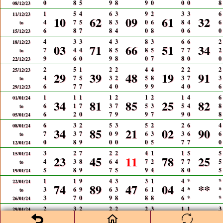
0
8
5
9
8
9
0
0
0
8
08/12/23
1
5
4
6
3
9
2
3
3
6
11/12/23
10
62
09
61
32
4
7
5
8
3
0
6
8
4
6
to
6
8
7
8
4
0
8
0
6
0
15/12/23
4
3
3
4
3
8
3
6
6
2
18/12/23
03
71
66
51
34
7
4
4
8
5
8
5
7
7
2
to
9
6
0
9
8
0
7
8
0
0
22/12/23
2
5
1
2
2
4
4
2
2
2
25/12/23
29
39
48
19
91
4
7
5
3
2
5
8
3
7
3
to
6
7
7
4
0
9
9
4
0
6
29/12/23
1
1
1
1
2
1
2
1
4
6
01/01/24
34
81
85
25
82
6
1
7
3
7
5
3
5
4
8
to
6
2
0
7
9
9
7
9
0
8
05/01/24
6
3
2
5
3
5
2
2
6
4
08/01/24
34
85
21
02
90
7
3
7
0
9
6
3
3
6
6
to
0
8
9
0
0
0
5
7
7
0
12/01/24
3
2
7
2
2
4
1
1
5
5
15/01/24
23
45
11
78
25
4
3
8
6
4
7
2
7
7
5
to
5
8
9
7
5
9
4
8
0
5
19/01/24
1
1
9
4
3
3
1
4
*
*
22/01/24
74
89
47
04
**
3
6
9
6
3
6
1
4
*
*
to
3
7
0
9
8
8
8
6
*
*
26/01/24
2
3
2
2
2
2
3
1
1
3
29/01/24
16
58
70
55
87
3
5
4
3
2
8
5
5
2
5
to