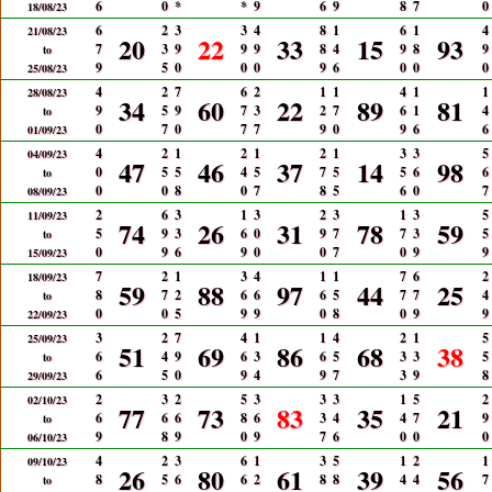
6
0
*
*
9
6
9
8
7
0
18/08/23
6
2
3
3
4
8
1
6
1
4
21/08/23
20
22
33
15
93
7
3
9
9
9
8
4
9
8
9
to
9
5
0
0
0
9
6
0
0
0
25/08/23
4
2
7
6
2
1
1
4
1
1
28/08/23
34
60
22
89
81
9
5
9
7
3
2
7
6
1
4
to
0
7
0
7
7
9
0
9
6
6
01/09/23
4
2
1
2
1
2
1
3
3
5
04/09/23
47
46
37
14
98
0
5
5
4
5
7
5
5
6
6
to
0
0
8
0
7
8
5
6
0
7
08/09/23
2
6
3
1
3
2
3
1
3
5
11/09/23
74
26
31
78
59
5
9
3
6
0
9
7
7
3
5
to
0
9
6
9
0
0
7
0
9
9
15/09/23
7
2
1
3
4
1
1
7
6
2
18/09/23
59
88
97
44
25
8
7
2
6
6
6
5
7
7
4
to
0
0
5
9
9
0
8
0
9
9
22/09/23
3
2
7
4
1
1
4
2
1
5
25/09/23
51
69
86
68
38
6
4
9
6
3
6
5
3
3
5
to
6
5
0
9
4
9
7
3
9
8
29/09/23
2
3
2
5
3
3
3
1
5
2
02/10/23
77
73
83
35
21
6
6
6
8
6
3
4
4
7
9
to
9
8
9
0
9
7
6
0
0
0
06/10/23
4
2
3
6
1
3
5
1
2
1
09/10/23
26
80
61
39
56
8
5
6
6
2
8
8
4
4
7
to