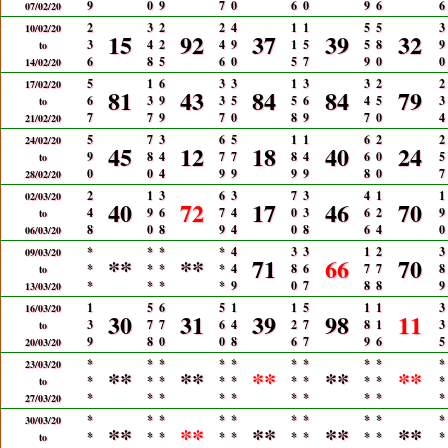
9
0
9
7
0
6
0
9
6
6
07/02/20
2
3
2
2
4
1
1
5
5
3
10/02/20
15
92
37
39
32
3
4
2
4
9
1
5
5
8
9
to
6
8
5
6
0
5
7
9
0
0
14/02/20
5
1
6
3
3
1
3
3
2
2
17/02/20
81
43
84
84
79
6
3
9
3
5
5
6
4
5
3
to
7
7
9
7
0
8
9
7
0
4
21/02/20
5
7
3
6
5
1
1
6
2
2
24/02/20
45
12
18
40
24
9
8
4
7
7
8
4
6
0
5
to
0
0
4
9
9
9
9
8
0
7
28/02/20
2
1
3
6
3
7
3
4
1
1
02/03/20
40
72
17
46
70
4
9
6
7
4
0
3
6
2
9
to
8
0
8
9
4
0
8
6
4
0
06/03/20
*
*
*
*
4
3
3
1
2
3
09/03/20
**
**
71
66
70
*
*
*
*
4
8
6
7
7
8
to
*
*
*
*
9
0
7
8
8
9
13/03/20
1
5
6
5
1
1
5
1
1
3
16/03/20
30
31
39
98
11
3
7
7
6
4
2
7
8
1
3
to
9
8
0
0
8
6
7
9
6
5
20/03/20
*
*
*
*
*
*
*
*
*
*
23/03/20
**
**
**
**
**
*
*
*
*
*
*
*
*
*
*
to
*
*
*
*
*
*
*
*
*
*
27/03/20
*
*
*
*
*
*
*
*
*
*
30/03/20
**
**
**
**
**
*
*
*
*
*
*
*
*
*
*
to