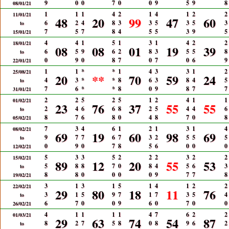
9
0
0
7
0
0
9
5
9
8
08/01/21
1
1
1
4
2
1
4
1
2
2
11/01/21
48
20
99
47
60
6
2
4
8
3
3
5
3
5
3
to
7
5
7
8
4
5
5
3
9
5
15/01/21
4
4
1
5
1
3
1
4
2
2
18/01/21
08
08
01
19
39
6
5
9
6
2
8
3
5
5
8
to
0
9
0
8
7
0
7
0
6
9
22/01/21
1
1
*
*
1
4
3
3
1
2
25/08/21
20
**
70
59
24
4
3
*
*
8
6
3
8
4
5
to
7
6
*
*
8
0
9
8
7
7
31/01/21
2
2
5
2
5
1
2
4
1
1
01/02/21
23
76
37
55
55
2
4
6
6
8
2
5
4
4
6
to
8
7
6
8
0
4
8
7
0
8
05/02/21
7
3
4
6
1
2
1
3
1
4
08/02/21
69
19
60
98
69
9
7
7
6
7
3
2
5
5
5
to
0
9
0
7
8
5
6
0
0
0
12/02/21
5
3
3
5
2
2
2
3
2
2
15/02/21
89
12
20
55
53
5
8
8
7
0
8
4
5
6
3
to
8
8
0
0
0
0
9
7
7
8
19/02/21
3
1
3
1
5
1
4
1
2
2
22/02/21
29
80
18
11
76
3
1
5
9
7
1
7
3
5
4
to
6
7
0
0
9
6
0
7
0
0
26/02/21
4
1
1
1
1
4
7
6
2
2
01/03/21
29
63
74
54
87
8
2
7
5
8
0
8
9
6
2
to