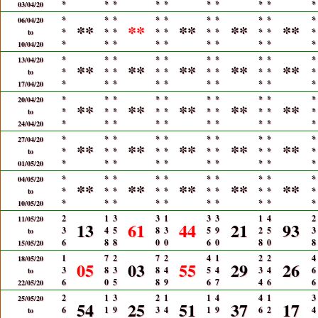
*
*
*
*
*
*
*
*
*
*
03/04/20
*
*
*
*
*
*
*
*
*
*
06/04/20
**
**
**
**
**
*
*
*
*
*
*
*
*
*
*
to
*
*
*
*
*
*
*
*
*
*
10/04/20
*
*
*
*
*
*
*
*
*
*
13/04/20
**
**
**
**
**
*
*
*
*
*
*
*
*
*
*
to
*
*
*
*
*
*
*
*
*
*
17/04/20
*
*
*
*
*
*
*
*
*
*
20/04/20
**
**
**
**
**
*
*
*
*
*
*
*
*
*
*
to
*
*
*
*
*
*
*
*
*
*
24/04/20
*
*
*
*
*
*
*
*
*
*
27/04/20
**
**
**
**
**
*
*
*
*
*
*
*
*
*
*
to
*
*
*
*
*
*
*
*
*
*
01/05/20
*
*
*
*
*
*
*
*
*
*
04/05/20
**
**
**
**
**
*
*
*
*
*
*
*
*
*
*
to
*
*
*
*
*
*
*
*
*
*
10/05/20
2
1
3
3
1
3
3
1
4
2
11/05/20
13
61
44
21
93
3
4
5
8
3
5
9
2
5
3
to
6
8
8
0
0
6
0
8
0
8
15/05/20
1
7
2
7
2
4
1
2
2
4
18/05/20
05
03
55
29
26
3
8
3
8
4
5
4
3
4
6
to
6
0
5
8
9
6
7
4
6
6
22/05/20
2
1
3
2
1
1
4
4
1
3
25/05/20
54
25
51
37
17
6
1
9
3
4
1
9
6
2
4
to