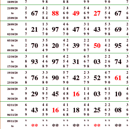
7
9
8
8
8
9
9
9
0
7
18/09/20
2
4
2
2
4
5
4
3
3
3
21/09/20
67
88
49
27
67
5
5
2
6
0
6
9
5
4
6
to
9
8
4
0
0
8
9
9
9
8
25/09/20
1
1
3
4
6
3
1
5
3
2
28/09/20
21
97
47
43
69
4
3
6
6
8
5
4
9
5
3
to
7
7
0
7
0
9
9
9
8
4
02/10/20
1
3
5
4
2
2
2
1
1
2
05/10/20
70
20
39
50
95
2
3
8
7
4
7
6
4
2
4
to
4
4
9
9
7
0
7
5
6
9
09/10/20
3
1
4
4
2
6
5
2
2
3
12/10/20
93
97
31
03
74
8
4
6
5
4
6
7
2
6
3
to
8
8
9
8
7
9
8
9
9
8
17/10/20
3
3
3
5
7
2
3
4
7
2
19/10/20
76
90
42
52
61
6
5
6
6
7
3
3
9
9
4
to
8
8
0
9
0
7
9
9
0
5
23/10/20
3
1
2
1
4
1
1
6
1
4
26/10/20
29
45
16
03
10
9
9
5
4
8
1
4
7
5
6
to
0
9
7
0
9
4
5
0
5
0
30/10/20
6
4
4
4
1
4
4
2
2
3
02/11/20
43
16
18
25
08
9
4
8
6
2
5
8
6
3
6
to
9
5
9
6
8
9
0
7
5
9
06/11/20
*
*
*
*
*
*
*
*
*
*
09/11/20
**
**
**
**
**
*
*
*
*
*
*
*
*
*
*
to