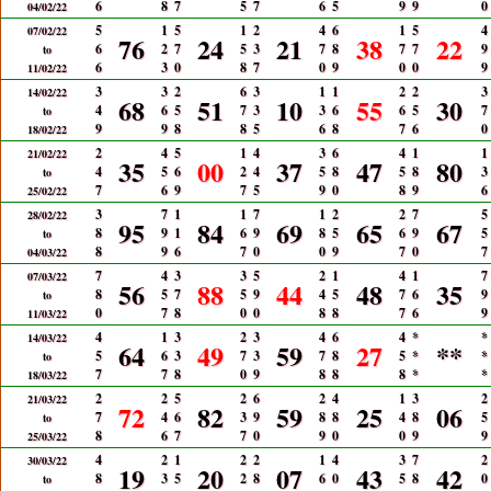
6
8
7
5
7
6
5
9
9
0
04/02/22
5
1
5
1
2
4
6
1
5
4
07/02/22
76
24
21
38
22
6
2
7
5
3
7
8
7
7
9
to
6
3
0
8
7
0
9
0
0
9
11/02/22
3
3
2
6
3
1
1
2
2
3
14/02/22
68
51
10
55
30
4
6
5
7
3
3
6
6
5
7
to
9
9
8
8
5
6
8
7
6
0
18/02/22
2
4
5
1
4
3
6
4
1
1
21/02/22
35
00
37
47
80
4
5
6
2
4
5
8
5
8
3
to
7
6
9
7
5
9
0
8
9
6
25/02/22
3
7
1
1
7
1
2
2
7
5
28/02/22
95
84
69
65
67
8
9
1
6
9
8
5
6
9
5
to
8
9
6
7
0
0
9
7
0
7
04/03/22
7
4
3
3
5
2
1
4
1
7
07/03/22
56
88
44
48
35
8
5
7
5
9
4
5
7
6
9
to
0
7
8
0
0
8
8
7
6
9
11/03/22
4
1
3
2
3
4
6
4
*
*
14/03/22
64
49
59
27
**
5
6
3
7
3
7
8
5
*
*
to
7
7
8
0
9
8
8
8
*
*
18/03/22
2
2
5
2
6
2
4
1
3
2
21/03/22
72
82
59
25
06
7
4
6
3
9
8
8
4
8
5
to
8
6
7
7
0
9
0
0
9
9
25/03/22
4
2
1
2
2
1
4
3
7
2
30/03/22
19
20
07
43
42
8
3
5
2
8
6
0
5
8
0
to