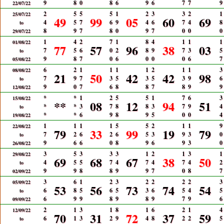
9
8
0
8
6
9
6
7
7
9
22/07/22
2
5
5
5
1
2
3
3
2
1
25/07/22
49
99
05
60
69
4
5
7
6
9
4
6
7
4
8
to
8
9
7
8
0
9
7
0
0
0
29/07/22
1
4
2
7
1
8
4
1
1
1
01/08/22
77
57
96
38
03
7
5
6
0
2
8
9
7
3
5
to
9
8
7
0
6
0
0
0
6
7
05/08/22
6
2
1
1
1
1
2
1
1
3
08/08/22
21
50
42
42
98
7
9
7
3
5
3
5
3
9
6
to
9
0
7
6
8
8
7
8
9
9
12/08/22
*
*
1
2
5
5
1
7
6
3
15/08/22
**
08
12
94
51
*
*
3
7
8
8
3
7
9
4
to
*
*
6
9
8
9
5
0
0
4
19/08/22
1
1
1
1
5
5
2
1
1
9
22/08/22
79
33
99
19
79
7
2
6
2
6
5
3
9
3
0
to
9
6
6
0
8
9
6
9
3
0
26/08/22
3
5
3
3
3
1
2
1
3
1
29/08/22
69
68
67
38
50
4
5
5
7
4
7
4
7
4
2
to
9
9
8
8
9
9
7
0
8
7
02/09/22
3
6
1
2
3
2
2
2
2
3
05/09/22
53
56
73
74
54
6
8
5
6
5
3
6
5
4
5
to
6
9
9
8
9
8
9
7
9
6
09/09/22
2
1
3
1
8
1
6
2
1
4
12/09/22
70
31
72
37
59
6
1
3
2
9
4
8
2
2
5
to