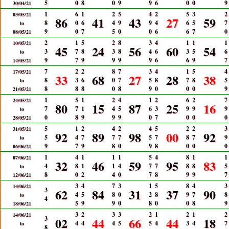
5
0
8
0
9
9
6
0
0
9
30/04/21
1
6
1
2
5
4
2
5
3
2
03/05/21
86
41
43
27
59
8
0
6
4
9
9
4
6
5
7
to
9
0
7
5
0
0
6
6
7
0
08/05/21
2
1
5
2
8
3
4
1
1
1
10/05/21
45
24
56
60
54
3
7
8
3
8
4
6
3
5
6
to
9
7
9
9
9
9
6
6
9
7
14/05/21
7
2
2
8
7
3
4
1
5
4
17/05/21
33
68
27
28
38
8
3
6
0
7
5
8
7
8
5
to
8
8
8
0
8
9
0
0
0
9
21/05/21
1
5
1
2
4
1
2
6
2
7
24/05/21
80
15
87
25
16
7
7
1
4
5
6
3
9
9
9
to
0
8
9
9
9
0
7
0
0
0
28/05/21
5
1
2
4
2
4
5
2
2
3
31/05/21
92
89
98
00
92
5
4
7
7
7
5
7
8
7
9
to
9
7
9
8
0
9
8
0
0
0
06/06/21
1
4
1
1
1
5
4
8
1
1
07/06/21
32
46
59
95
83
4
8
1
1
4
7
7
8
8
5
to
8
0
2
4
0
7
8
9
9
7
12/06/21
3
4
7
3
1
5
8
4
3
14/06/21
3
62
84
31
37
90
4
5
8
0
2
8
9
7
8
to
4
5
9
9
0
8
0
0
8
9
18/06/21
3
2
3
3
2
1
2
1
2
14/06/21
3
02
44
66
44
18
4
4
4
5
5
4
3
4
7
to
8