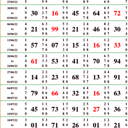
5
9
9
9
0
8
9
6
0
7
27/05/22
4
1
4
7
5
2
3
6
5
7
30/05/22
30
16
45
64
72
9
2
7
9
9
6
5
8
5
7
to
0
7
0
0
0
7
8
0
7
8
03/06/22
4
6
3
5
3
2
4
8
2
3
06/06/22
21
99
21
46
30
8
6
6
5
4
3
0
8
4
3
to
0
9
0
9
5
6
0
0
7
4
10/06/22
1
3
4
1
3
1
1
1
2
5
13/06/22
57
07
15
16
33
6
7
6
3
4
4
2
5
4
8
to
8
7
0
3
4
0
8
0
7
0
17/06/22
4
2
2
3
1
3
1
6
5
5
20/06/22
61
53
41
70
94
4
3
3
4
5
9
6
7
6
9
to
8
6
0
6
8
9
0
7
8
0
24/06/22
2
2
2
1
1
2
2
4
4
5
27/06/22
14
23
68
13
91
9
2
5
4
5
7
2
9
7
6
to
0
0
5
8
0
9
7
0
8
0
01/07/22
2
3
2
3
4
6
4
3
7
2
04/07/22
79
66
32
16
63
7
8
6
4
4
8
7
4
9
3
to
8
8
8
9
5
8
0
9
0
8
08/07/22
5
1
1
1
3
2
5
2
1
1
11/07/22
45
73
91
27
36
9
4
6
4
7
4
7
6
3
7
to
0
0
0
8
9
5
0
9
9
8
15/07/22
3
5
3
5
2
3
1
1
2
6
18/07/22
01
71
26
01
21
8
8
4
8
4
4
3
3
3
6
to