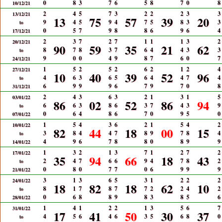
0
8
3
7
6
5
8
7
0
8
10/12/21
2
4
5
7
3
2
2
2
3
3
13/12/21
13
75
57
39
20
9
4
5
9
4
7
5
8
3
3
to
0
5
7
9
8
8
6
9
6
4
17/12/21
2
3
7
2
7
1
1
1
3
2
20/12/21
90
59
35
21
62
8
7
8
3
7
6
4
4
3
3
to
9
0
0
4
9
8
7
6
0
7
24/12/21
1
5
2
5
2
6
2
1
2
4
27/12/21
10
40
39
52
96
4
6
3
6
5
6
4
4
7
4
to
6
9
9
9
6
7
9
7
0
8
31/12/21
2
4
3
6
3
2
1
3
1
5
03/01/22
86
02
52
86
94
6
6
3
8
6
3
7
4
3
9
to
0
6
4
8
6
7
0
9
5
0
07/01/22
1
5
4
3
6
2
1
5
4
2
10/01/22
82
44
18
00
15
3
8
4
4
7
8
9
7
8
4
to
4
9
6
7
8
8
0
8
9
9
14/01/22
1
3
2
1
3
7
1
2
7
2
17/01/22
35
94
66
18
43
2
4
7
6
6
9
4
7
8
2
to
0
8
0
7
7
0
6
9
9
9
21/01/22
3
1
3
6
5
3
1
2
2
2
24/01/22
18
82
18
62
10
8
1
7
8
7
7
2
2
4
2
to
0
6
8
8
9
8
3
8
5
6
28/01/22
1
4
1
2
2
1
3
5
6
7
31/01/22
17
41
50
30
37
4
5
6
4
6
3
5
6
8
0
to