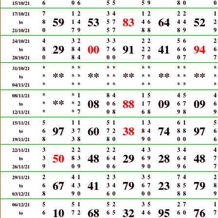
6
0
6
5
5
5
9
8
0
0
15/10/21
7
1
2
3
4
1
2
2
2
1
17/10/21
59
53
83
64
52
8
1
4
5
7
4
6
4
4
2
to
0
7
9
5
7
8
8
8
9
9
21/10/21
4
3
2
3
3
2
2
5
6
2
24/10/21
29
00
91
41
94
8
8
4
7
6
2
2
6
6
6
to
0
8
4
0
0
7
0
0
7
7
28/10/21
*
*
*
*
*
*
*
*
*
*
31/10/21
**
**
**
**
**
*
*
*
*
*
*
*
*
*
*
to
*
*
*
*
*
*
*
*
*
*
04/11/21
*
*
1
8
4
1
5
4
5
4
08/11/21
**
08
88
09
09
*
*
2
0
6
1
7
6
7
6
to
*
*
7
0
8
6
8
9
8
9
12/11/21
5
1
1
5
1
1
3
6
1
5
15/11/21
97
60
38
74
97
6
3
7
7
2
8
4
8
8
6
to
8
3
8
8
0
9
0
0
0
6
19/11/21
3
2
2
2
2
4
3
3
4
4
22/11/21
50
48
29
28
48
3
8
3
6
4
6
9
6
4
7
to
9
0
9
0
6
9
0
9
6
7
26/11/21
2
4
1
2
3
3
5
7
4
2
29/11/21
67
41
79
23
79
6
4
3
3
4
6
7
8
5
8
to
8
9
0
6
0
0
0
8
8
9
03/12/21
5
5
1
5
2
3
5
2
7
1
06/12/21
10
68
32
95
76
6
7
2
6
5
4
6
6
0
7
to