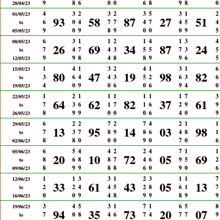
9
8
6
0
0
6
8
9
8
0
28/04/23
4
3
2
3
2
3
5
3
1
2
01/05/23
93
58
87
27
51
6
0
4
7
7
4
7
4
5
4
to
9
0
9
8
9
0
0
0
9
5
05/05/23
6
3
1
1
2
1
4
1
3
4
08/05/23
26
69
34
87
24
7
4
7
4
3
5
5
7
3
5
to
9
9
8
4
8
8
9
9
6
5
12/05/23
1
4
1
3
2
4
1
3
1
6
15/05/23
80
47
19
98
82
3
6
4
4
3
5
2
6
3
6
to
4
0
9
0
6
0
6
9
4
0
19/05/23
1
2
1
1
1
1
1
1
7
3
22/05/23
64
62
82
37
61
7
3
6
1
7
1
6
2
9
9
to
8
9
9
0
0
0
6
4
0
9
26/05/23
6
2
2
7
2
7
4
2
1
1
29/05/23
13
95
14
03
98
7
3
7
8
9
8
6
4
8
1
to
8
8
0
0
0
9
0
7
0
6
02/06/23
6
5
4
4
2
2
4
7
1
1
05/06/23
20
10
72
05
69
8
6
8
8
7
4
6
9
5
2
to
8
9
9
8
8
6
0
9
0
6
09/06/23
1
1
3
3
1
2
3
1
1
7
12/06/23
33
61
43
05
13
2
2
4
4
5
2
8
6
1
7
to
0
0
9
4
8
9
9
8
9
9
16/06/23
3
4
5
3
1
7
1
6
5
8
19/06/23
94
35
73
20
07
7
0
8
4
6
7
4
7
7
9
to