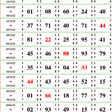
7
9
2
6
0
9
0
0
0
0
11/11/22
2
2
1
4
3
2
2
1
1
2
14/11/22
01
08
60
24
40
8
3
2
5
4
4
3
4
6
3
to
0
6
7
9
9
4
7
9
7
5
18/11/22
6
7
2
3
4
3
2
5
3
7
21/11/22
37
71
40
71
44
7
0
5
8
0
7
6
7
3
8
to
0
0
0
0
0
0
9
9
8
9
25/11/22
2
3
6
1
2
3
4
4
2
5
28/11/22
81
22
25
95
41
2
9
7
5
4
4
6
5
3
6
to
4
9
9
6
6
8
9
6
9
0
02/12/22
1
1
1
7
2
4
1
7
5
1
05/12/22
45
46
88
93
79
6
6
4
9
8
5
2
7
5
3
to
7
8
9
0
8
9
6
9
7
5
09/12/22
2
1
1
1
1
2
4
2
1
3
12/12/22
35
04
04
33
10
5
6
4
5
4
4
9
3
4
8
to
6
8
5
8
5
8
0
8
6
9
16/12/22
4
1
1
2
2
2
1
3
4
4
19/12/22
44
43
45
52
15
0
1
5
5
3
6
6
9
7
5
to
0
2
8
6
9
7
8
0
0
6
23/12/22
1
5
4
3
2
2
5
1
3
6
26/12/22
01
66
18
77
79
2
8
4
4
4
2
5
2
5
6
to
7
8
8
9
5
4
7
4
9
7
30/12/22
2
6
1
2
2
5
4
2
4
3
02/01/23
02
93
49
15
62
9
7
4
3
3
7
8
5
5
4
to