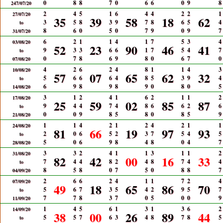
0
8
8
7
0
6
6
0
9
8
247/07/20
2
4
5
1
6
4
4
2
2
1
27/07/20
35
39
58
18
62
3
5
8
3
9
7
8
6
5
4
to
8
6
0
5
0
7
9
0
9
7
31/07/20
6
2
1
1
4
1
7
5
3
4
03/08/20
52
23
90
46
41
9
3
3
6
6
1
7
5
4
7
to
0
7
8
6
9
8
0
6
7
0
07/08/20
4
2
6
2
4
8
1
1
4
3
10/08/20
57
07
65
62
32
5
6
6
6
4
8
5
3
9
4
to
6
9
8
9
8
9
0
8
0
5
14/08/20
3
1
2
4
1
6
2
1
1
2
17/08/20
25
59
02
85
87
9
4
4
7
4
8
6
6
2
6
to
0
0
9
8
5
8
0
8
5
9
21/08/20
1
1
4
2
1
2
4
2
1
1
24/08/20
81
66
19
97
93
2
0
6
5
2
3
7
5
4
5
to
5
0
6
9
8
4
8
0
4
7
28/08/20
3
3
2
4
1
1
3
1
1
2
31/08/20
82
42
00
16
33
7
4
4
8
2
4
8
7
4
4
to
8
5
8
0
7
5
0
8
8
7
04/09/20
2
6
6
2
4
1
1
7
2
4
07/09/20
49
18
65
86
70
5
6
7
3
5
4
2
9
5
7
to
7
7
8
3
7
0
5
0
0
9
11/09/20
1
4
5
6
1
3
1
3
6
2
14/09/20
38
00
26
89
44
5
5
7
6
3
4
8
7
8
5
to