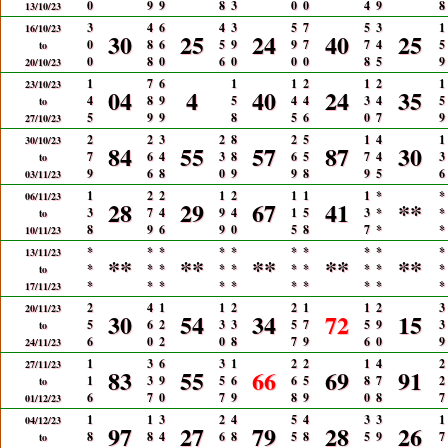
0
9
9
8
3
0
0
4
9
8
13/10/23
3
4
6
4
3
5
7
5
3
1
16/10/23
30
25
24
40
25
0
8
6
5
9
9
7
7
4
5
to
0
8
0
6
0
0
0
8
5
9
20/10/23
1
7
6
1
1
2
1
2
1
23/10/23
04
4
40
24
35
4
8
9
5
4
4
3
4
5
to
5
9
9
8
5
6
0
7
9
27/10/23
2
2
3
2
8
2
5
1
4
1
30/10/23
84
55
57
87
30
7
6
4
3
8
6
5
7
4
3
to
9
6
8
0
9
9
8
9
5
6
03/11/23
1
2
2
1
2
1
1
1
*
*
06/11/23
28
29
67
41
**
3
7
4
9
4
1
5
3
*
*
to
8
9
6
9
0
5
8
7
*
*
10/11/23
*
*
*
*
*
*
*
*
*
*
13/11/23
**
**
**
**
**
*
*
*
*
*
*
*
*
*
*
to
*
*
*
*
*
*
*
*
*
*
17/11/23
2
4
1
1
2
2
1
1
2
3
20/11/23
30
54
34
72
15
5
6
2
3
3
5
7
5
9
3
to
6
0
2
0
8
7
9
6
0
9
24/11/23
1
3
6
3
1
2
2
1
4
2
27/11/23
83
55
66
69
91
1
3
9
5
6
6
5
8
7
2
to
6
7
0
7
9
8
9
0
8
7
01/12/23
1
1
3
2
4
5
4
3
3
1
04/12/23
97
27
79
28
26
8
8
4
6
8
5
8
5
9
7
to