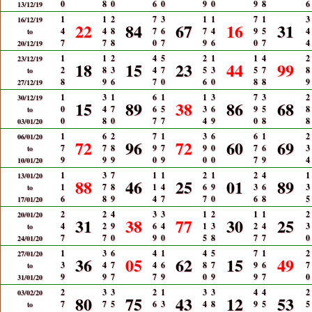
0
8
0
6
0
9
0
9
8
6
13/12/19
1
1
2
7
3
1
1
7
1
3
16/12/19
22
84
67
16
31
4
4
8
7
6
7
4
9
5
4
to
7
7
8
0
7
9
6
0
7
4
20/12/19
1
1
2
4
5
2
1
1
4
2
23/12/19
18
15
23
44
99
2
8
3
4
7
5
3
5
7
8
to
8
9
6
7
0
6
0
8
8
9
27/12/19
1
3
1
6
1
1
3
7
3
2
30/12/19
15
89
38
86
68
0
4
7
6
5
3
6
9
5
8
to
0
8
0
7
7
4
9
0
8
8
03/01/20
1
6
2
7
1
3
6
6
1
2
06/01/20
72
96
72
60
69
7
7
8
9
7
9
0
7
6
3
to
9
9
9
0
9
0
0
7
9
4
10/01/20
1
3
7
1
1
2
1
2
4
1
13/01/20
88
46
25
01
89
1
7
8
1
4
6
9
3
6
3
to
6
8
9
4
7
7
0
6
8
5
17/01/20
2
2
4
3
3
1
2
1
1
2
20/01/20
31
38
77
30
25
4
2
9
6
4
1
3
2
4
3
to
7
7
0
9
0
5
8
7
7
0
24/01/20
1
3
6
4
1
4
5
7
1
2
27/01/20
36
05
62
15
49
3
4
7
4
6
8
7
9
6
7
to
9
9
7
7
9
0
9
9
7
0
31/01/20
2
3
3
2
1
3
3
4
4
2
03/02/20
80
75
43
12
53
7
7
5
6
3
4
8
9
5
5
to