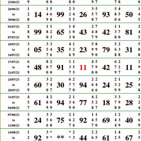
9
0
0
8
0
9
7
7
8
0
23/06/23
1
1
5
2
3
3
5
5
4
1
26/06/23
14
99
26
93
50
2
4
6
2
4
5
7
8
5
4
to
8
9
8
5
5
8
7
0
6
5
30/06/23
2
1
1
1
4
2
7
1
1
2
03/07/23
99
65
43
42
81
8
8
2
1
0
4
8
3
7
4
to
9
0
3
3
0
7
9
8
0
5
07/07/23
3
3
3
4
1
5
8
5
2
5
10/07/23
05
35
23
79
31
3
5
4
5
2
9
9
6
3
8
to
4
7
6
6
9
9
0
8
8
8
14/07/23
6
8
2
1
1
4
5
6
2
2
17/07/23
48
91
11
42
11
9
0
7
3
5
7
9
7
2
9
to
9
0
0
7
5
0
0
9
7
0
21/07/23
2
3
2
6
2
2
2
2
1
3
24/07/23
60
30
94
24
25
5
7
4
7
7
6
4
3
2
4
to
9
0
7
7
0
6
6
9
9
8
28/07/23
4
4
2
2
1
4
2
3
3
2
31/07/23
61
94
77
18
28
5
8
8
3
6
5
2
7
9
2
to
7
9
9
9
0
8
7
8
0
4
04/08/23
3
3
3
2
1
1
1
1
2
5
07/08/23
24
75
92
69
40
9
5
6
6
2
4
5
4
3
6
to
0
6
8
7
6
7
0
4
9
9
11/08/23
1
3
*
*
2
2
2
1
4
2
14/08/23
92
**
44
61
67
2
9
*
*
3
6
5
2
5
5
to