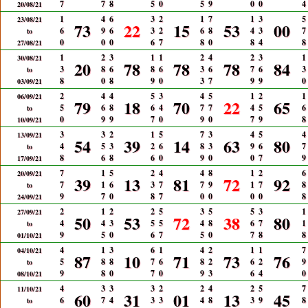
7
7
8
5
0
5
9
0
0
4
20/08/21
1
4
6
3
2
1
7
1
3
5
23/08/21
73
22
15
53
00
6
9
6
3
2
6
8
4
3
7
to
0
0
0
6
7
8
0
8
4
8
27/08/21
1
2
3
1
1
2
4
2
3
1
30/08/21
20
78
78
78
84
3
8
6
8
6
3
6
7
6
3
to
8
0
8
9
0
3
7
9
9
0
03/09/21
2
4
4
5
3
4
5
1
2
1
06/09/21
79
18
70
22
65
5
6
8
6
4
7
7
4
5
6
to
0
9
9
7
0
9
0
7
9
8
10/09/21
3
3
2
1
5
7
3
4
5
4
13/09/21
54
39
14
63
80
4
5
3
2
6
8
3
9
6
7
to
8
6
8
6
0
9
0
0
7
9
17/09/21
7
1
5
2
4
4
8
1
2
6
20/09/21
39
13
81
72
92
7
1
6
3
7
7
9
1
7
8
to
9
7
0
8
7
0
0
0
0
8
24/09/21
2
1
2
2
5
3
5
5
3
1
27/09/21
50
53
72
38
80
4
4
3
5
5
4
8
6
7
1
to
9
5
0
6
7
5
0
7
8
8
01/10/21
4
1
3
6
1
4
2
1
1
7
04/10/21
87
10
71
73
76
5
8
8
7
6
8
2
6
2
9
to
9
8
0
7
0
9
3
6
4
0
08/10/21
4
3
3
3
2
2
4
2
5
7
11/10/21
60
31
01
13
45
6
7
4
3
3
4
8
3
9
8
to