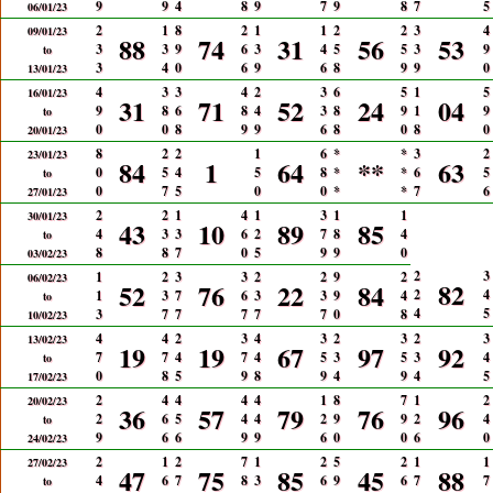
9
9
4
8
9
7
9
8
7
5
06/01/23
2
1
8
2
1
1
2
2
3
4
09/01/23
88
74
31
56
53
3
3
9
6
3
4
5
5
3
9
to
3
4
0
6
9
6
8
9
9
0
13/01/23
4
3
3
4
2
3
6
5
1
5
16/01/23
31
71
52
24
04
9
8
6
8
4
3
8
9
1
9
to
0
0
8
9
9
6
8
0
8
0
20/01/23
8
2
2
1
6
*
*
3
2
23/01/23
84
1
64
**
63
0
5
4
5
8
*
*
6
5
to
0
7
5
0
0
*
*
7
6
27/01/23
2
2
1
4
1
3
1
1
30/01/23
43
10
89
85
4
3
3
6
2
7
8
4
to
8
8
7
0
5
9
9
0
03/02/23
2
3
1
2
3
3
2
2
9
2
06/02/23
82
52
76
22
84
2
4
1
3
7
6
3
3
9
4
to
4
5
3
7
7
7
7
7
0
8
10/02/23
4
4
2
3
4
3
2
3
2
3
13/02/23
19
19
67
97
92
7
7
4
7
4
5
3
5
3
4
to
0
8
5
9
8
9
4
9
4
5
17/02/23
2
4
4
4
4
1
8
7
1
2
20/02/23
36
57
79
76
96
2
6
5
4
4
2
9
9
2
4
to
9
6
6
9
9
6
0
0
6
0
24/02/23
2
1
2
7
1
2
5
2
1
1
27/02/23
47
75
85
45
88
4
6
7
8
3
6
9
6
7
7
to