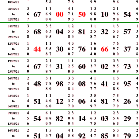
5
8
7
8
9
9
9
6
9
18/06/21
3
1
1
4
1
1
3
2
1
6
28/06/21
67
00
50
10
54
6
6
9
7
1
9
8
9
6
9
to
7
0
0
9
3
0
0
9
8
9
02/07/21
3
3
2
1
2
1
1
1
3
1
05/07/21
68
04
81
32
57
5
6
3
5
3
2
5
5
5
3
to
8
9
5
8
3
8
7
6
7
3
09/07/21
1
1
1
4
3
1
6
7
6
1
12/07/21
44
30
76
66
37
3
5
5
6
7
1
0
9
7
8
to
0
8
7
0
7
4
0
0
0
8
16/07/21
2
2
1
1
1
1
3
3
3
1
19/07/21
67
31
60
02
73
4
7
5
2
5
3
7
9
5
3
to
0
8
7
8
0
6
0
0
9
9
23/07/21
2
3
1
3
3
4
1
1
3
4
26/07/21
48
98
08
41
95
4
7
8
7
3
7
6
2
8
4
to
8
8
0
8
4
7
7
8
8
7
30/07/21
1
1
1
2
3
3
5
7
5
3
02/08/21
51
12
06
81
26
4
4
0
3
7
4
6
7
8
6
to
0
6
0
7
0
9
7
7
9
7
06/08/21
4
6
1
2
3
1
2
2
3
2
09/08/21
54
82
14
03
29
5
8
8
0
4
6
3
5
4
7
to
6
0
9
0
4
7
5
6
5
0
13/08/21
2
1
5
4
1
3
2
5
3
2
16/08/21
51
04
92
85
79
6
3
7
5
8
4
7
0
4
3
to