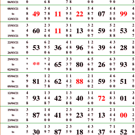
0
6
8
7
8
0
0
9
0
3
06/03/21
6
3
4
3
1
5
4
4
4
4
08/03/21
49
11
22
07
99
8
7
8
9
5
8
7
5
5
6
to
0
9
9
9
6
9
9
8
0
9
12/03/21
3
2
3
3
1
3
2
5
2
2
15/03/21
60
11
13
59
53
4
2
4
8
2
0
6
6
5
4
to
9
6
4
0
8
0
7
8
8
7
19/03/21
6
6
2
4
1
1
2
4
3
2
22/03/21
53
36
96
39
28
9
9
5
4
8
7
6
6
4
8
to
0
0
6
8
0
8
6
9
5
8
26/03/21
*
*
2
3
3
6
5
6
3
5
29/03/21
**
65
80
26
93
*
*
4
3
7
6
7
0
7
8
to
*
*
0
9
8
8
0
0
9
0
02/04/21
9
1
2
1
1
2
1
4
6
4
05/04/21
81
62
88
59
51
9
3
6
4
2
6
2
5
9
7
to
0
7
8
7
5
0
2
0
0
0
09/04/21
4
1
3
1
3
1
1
4
1
3
12/04/21
93
42
40
72
01
7
4
4
3
3
3
6
8
3
4
to
8
8
7
8
8
6
0
0
6
4
16/04/21
3
1
4
2
3
2
5
2
1
1
19/04/21
87
41
23
13
00
7
6
0
9
9
4
7
4
4
2
to
8
0
0
0
0
7
9
7
5
7
23/04/21
3
1
3
2
3
4
3
7
1
5
26/04/21
30
87
18
37
52
5
9
7
5
9
5
4
0
4
8
to