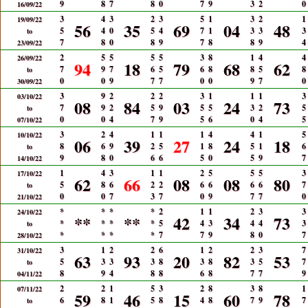
9
8
7
8
0
7
9
3
2
0
16/09/22
3
4
3
2
3
5
1
3
2
1
19/09/22
56
35
69
04
48
5
4
0
5
4
7
1
3
3
3
to
7
8
0
8
9
7
8
8
9
4
23/09/22
2
5
5
5
5
3
8
1
4
4
26/09/22
94
18
79
68
62
7
9
7
6
5
6
8
8
5
8
to
0
0
9
7
7
0
0
9
7
0
30/09/22
3
9
2
2
2
3
1
1
1
3
03/10/22
08
84
03
24
73
7
9
2
5
9
5
5
3
2
5
to
0
0
4
7
9
5
6
0
4
5
07/10/22
3
2
4
1
1
1
4
4
1
5
10/10/22
06
39
27
24
18
8
6
9
2
5
1
8
5
1
6
to
9
8
0
6
6
5
0
5
9
7
14/10/22
1
4
3
1
1
2
5
5
5
3
17/10/22
62
66
08
08
80
5
8
6
2
2
6
6
6
6
7
to
0
0
7
3
7
0
9
7
7
0
21/10/22
*
*
*
*
2
1
1
2
3
3
24/10/22
**
**
42
34
73
*
*
*
*
5
4
3
4
4
3
to
*
*
*
*
7
7
9
8
0
7
28/10/22
3
1
2
2
6
1
2
2
3
7
31/10/22
63
93
20
82
53
5
3
3
3
8
3
8
3
5
7
to
8
9
4
8
8
6
8
7
7
9
04/11/22
2
2
1
5
3
2
8
3
8
1
07/11/22
59
46
15
60
78
6
8
1
5
8
4
8
7
9
7
to