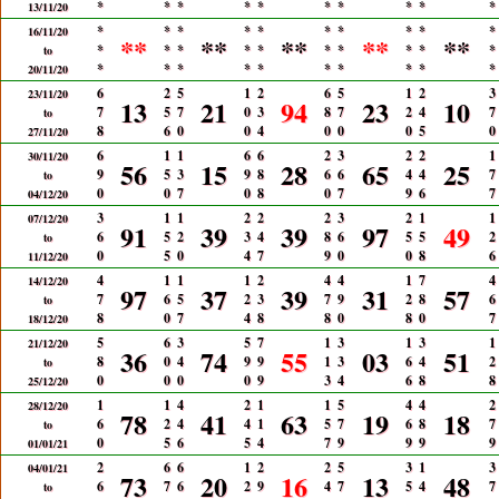
*
*
*
*
*
*
*
*
*
*
13/11/20
*
*
*
*
*
*
*
*
*
*
16/11/20
**
**
**
**
**
*
*
*
*
*
*
*
*
*
*
to
*
*
*
*
*
*
*
*
*
*
20/11/20
6
2
5
1
2
6
5
1
2
3
23/11/20
13
21
94
23
10
7
5
7
0
3
8
7
2
4
7
to
8
6
0
0
4
0
0
0
5
0
27/11/20
6
1
1
6
6
2
3
2
2
1
30/11/20
56
15
28
65
25
9
5
3
9
8
6
6
4
4
7
to
0
0
7
0
8
0
7
9
6
7
04/12/20
3
1
1
2
2
2
3
2
1
1
07/12/20
91
39
39
97
49
6
5
2
3
4
8
6
5
5
2
to
0
5
0
4
7
9
0
0
8
6
11/12/20
4
1
1
1
2
4
4
1
7
4
14/12/20
97
37
39
31
57
7
6
5
2
3
7
9
2
8
6
to
8
0
7
4
8
8
0
8
0
7
18/12/20
5
6
3
5
7
1
3
1
3
1
21/12/20
36
74
55
03
51
8
0
4
9
9
1
3
6
4
2
to
0
0
0
0
9
3
4
6
8
8
25/12/20
1
1
4
2
1
1
5
4
4
2
28/12/20
78
41
63
19
18
6
2
4
4
1
5
7
6
8
7
to
0
5
6
5
4
7
9
9
9
9
01/01/21
2
6
6
1
2
2
5
3
1
3
04/01/21
73
20
16
13
48
6
7
6
2
9
4
7
5
4
7
to