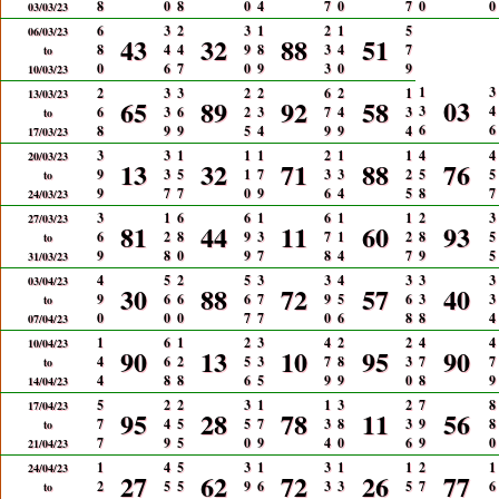
8
0
8
0
4
7
0
7
0
0
03/03/23
6
3
2
3
1
2
1
5
06/03/23
43
32
88
51
8
4
4
9
8
3
4
7
to
0
6
7
0
9
3
0
9
10/03/23
1
3
2
3
3
2
2
6
2
1
13/03/23
03
65
89
92
58
3
4
6
3
6
2
3
7
4
3
to
6
6
8
9
9
5
4
9
9
4
17/03/23
3
3
1
1
1
2
1
1
4
4
20/03/23
13
32
71
88
76
9
3
5
1
7
3
3
2
5
5
to
9
7
7
0
9
6
4
5
8
7
24/03/23
3
1
6
6
1
6
1
1
2
3
27/03/23
81
44
11
60
93
6
2
8
9
3
7
1
2
8
5
to
9
8
0
9
7
8
4
7
9
5
31/03/23
4
5
2
5
3
3
4
3
3
3
03/04/23
30
88
72
57
40
9
6
6
6
7
9
5
6
3
3
to
0
0
0
7
7
0
6
8
8
4
07/04/23
1
6
1
2
3
4
2
2
4
4
10/04/23
90
13
10
95
90
4
6
2
5
3
7
8
3
7
7
to
4
8
8
6
5
9
9
0
8
9
14/04/23
5
2
2
3
1
1
3
2
7
8
17/04/23
95
28
78
11
56
7
4
5
5
7
3
8
3
9
8
to
7
9
5
0
9
4
0
6
9
0
21/04/23
1
4
5
3
1
3
1
1
2
1
24/04/23
27
62
72
26
77
2
5
5
9
6
3
3
5
7
6
to