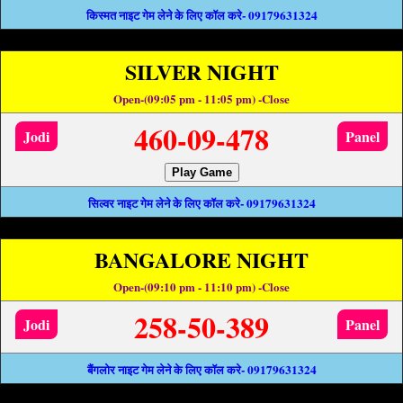
किस्मत नाइट गेम लेने के लिए कॉल करे- 09179631324
SILVER NIGHT
Open-(09:05 pm - 11:05 pm) -Close
460-09-478
Jodi
Panel
Play Game
सिल्वर नाइट गेम लेने के लिए कॉल करे- 09179631324
BANGALORE NIGHT
Open-(09:10 pm - 11:10 pm) -Close
258-50-389
Jodi
Panel
बैंगलोर नाइट गेम लेने के लिए कॉल करे- 09179631324