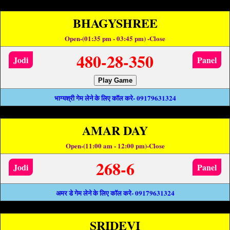
BHAGYSHREE
Open-(01:35 pm - 03:45 pm) -Close
480-28-350
Jodi
Panel
Play Game
भाग्यश्री गेम लेने के लिए कॉल करे- 09179631324
AMAR DAY
Open-(11:00 am - 12:00 pm)-Close
268-6
Jodi
Panel
अमर डे गेम लेने के लिए कॉल करे- 09179631324
SRIDEVI