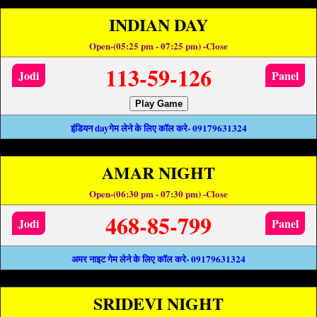
INDIAN DAY
Open-(05:25 pm - 07:25 pm) -Close
113-59-126
Jodi
Panel
Play Game
इंडियन dayगेम लेने के लिए कॉल करे- 09179631324
AMAR NIGHT
Open-(06:30 pm - 07:30 pm) -Close
468-85-799
Jodi
Panel
अमर नाइट गेम लेने के लिए कॉल करे- 09179631324
SRIDEVI NIGHT