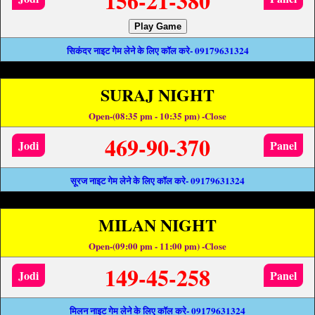
156-21-380
Play Game
सिकंदर नाइट गेम लेने के लिए कॉल करे- 09179631324
SURAJ NIGHT
Open-(08:35 pm - 10:35 pm) -Close
469-90-370
Jodi
Panel
सूरज नाइट गेम लेने के लिए कॉल करे- 09179631324
MILAN NIGHT
Open-(09:00 pm - 11:00 pm) -Close
149-45-258
Jodi
Panel
मिलन नाइट गेम लेने के लिए कॉल करे- 09179631324