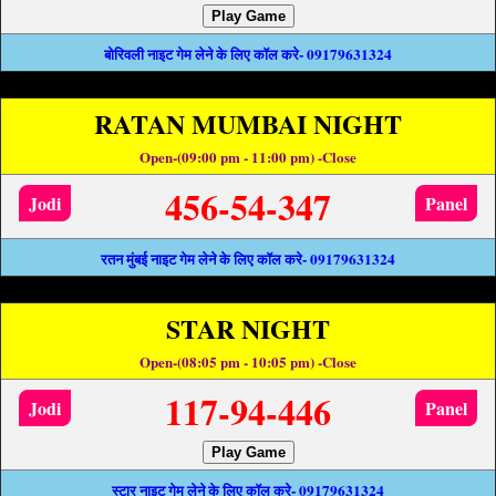
Play Game
बोरिवली नाइट गेम लेने के लिए कॉल करे- 09179631324
RATAN MUMBAI NIGHT
Open-(09:00 pm - 11:00 pm) -Close
456-54-347
Jodi
Panel
रतन मुंबई नाइट गेम लेने के लिए कॉल करे- 09179631324
STAR NIGHT
Open-(08:05 pm - 10:05 pm) -Close
117-94-446
Jodi
Panel
Play Game
स्टार नाइट गेम लेने के लिए कॉल करे- 09179631324