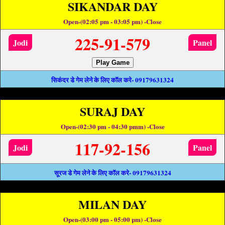
SIKANDAR DAY
Open-(02:05 pm - 03:05 pm) -Close
225-91-579
Jodi
Panel
Play Game
सिकंदर डे गेम लेने के लिए कॉल करे- 09179631324
SURAJ DAY
Open-(02:30 pm - 04:30 pmm) -Close
117-92-156
Jodi
Panel
सूरज डे गेम लेने के लिए कॉल करे- 09179631324
MILAN DAY
Open-(03:00 pm - 05:00 pm) -Close