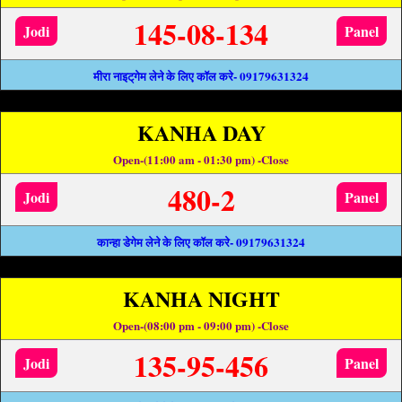
145-08-134
Jodi
Panel
मीरा नाइट्‌गेम लेने के लिए कॉल करे- 09179631324
KANHA DAY
Open-(11:00 am - 01:30 pm) -Close
480-2
Jodi
Panel
कान्हा डेगेम लेने के लिए कॉल करे- 09179631324
KANHA NIGHT
Open-(08:00 pm - 09:00 pm) -Close
135-95-456
Jodi
Panel