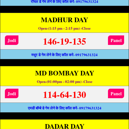
रॉयल डे गेम लेने के लिए कॉल करे- 09179631324
MADHUR DAY
Open-(1:15 pm - 2:15 pm) -Close
146-19-135
Jodi
Panel
मधुर डे गेम लेने के लिए कॉल करे- 09179631324
MD BOMBAY DAY
Open-(01:00pm - 02:00 pm) -Close
114-64-130
Jodi
Panel
एमडी बॉम्बे डे गेम लेने के लिए कॉल करे- 09179631324
DADAR DAY