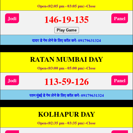
Open-(02:05 pm - 03:05 pm) -Close
146-19-135
Jodi
Panel
Play Game
दादर डे गेम लेने के लिए कॉल करे- 09179631324
RATAN MUMBAI DAY
Open-(03:00 pm - 05:00 pm) -Close
113-59-126
Jodi
Panel
रतन मुंबई डे गेम लेने के लिए कॉल करे- 09179631324
KOLHAPUR DAY
Open-(02:35 pm - 03:35 pm) -Close