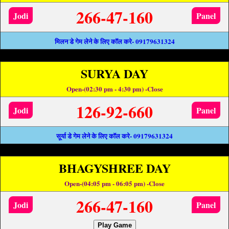
266-47-160
Jodi
Panel
मिलन डे गेम लेने के लिए कॉल करे- 09179631324
SURYA DAY
Open-(02:30 pm - 4:30 pm) -Close
126-92-660
Jodi
Panel
सूर्या डे गेम लेने के लिए कॉल करे- 09179631324
BHAGYSHREE DAY
Open-(04:05 pm - 06:05 pm) -Close
266-47-160
Jodi
Panel
Play Game