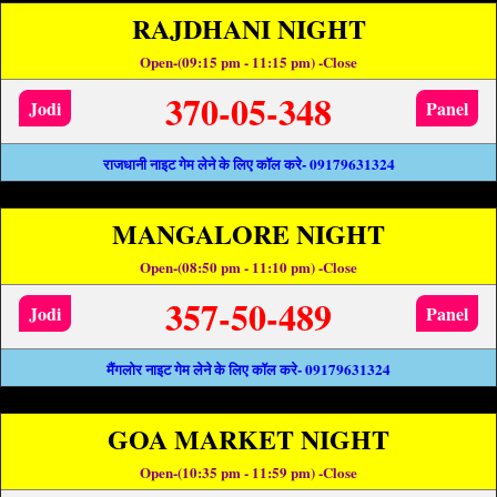
RAJDHANI NIGHT
Open-(09:15 pm - 11:15 pm) -Close
370-05-348
Jodi
Panel
राजधानी नाइट गेम लेने के लिए कॉल करे- 09179631324
MANGALORE NIGHT
Open-(08:50 pm - 11:10 pm) -Close
357-50-489
Jodi
Panel
मैंगलोर नाइट गेम लेने के लिए कॉल करे- 09179631324
GOA MARKET NIGHT
Open-(10:35 pm - 11:59 pm) -Close