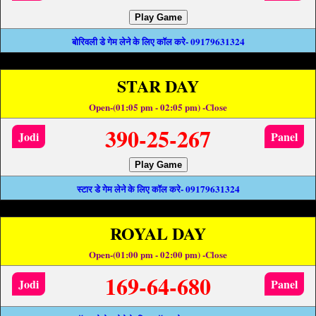
Play Game
बोरिवली डे गेम लेने के लिए कॉल करे- 09179631324
STAR DAY
Open-(01:05 pm - 02:05 pm) -Close
390-25-267
Jodi
Panel
Play Game
स्टार डे गेम लेने के लिए कॉल करे- 09179631324
ROYAL DAY
Open-(01:00 pm - 02:00 pm) -Close
169-64-680
Jodi
Panel