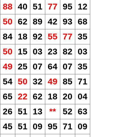
88
40
51
77
95
12
50
62
89
42
93
68
84
18
92
55
77
35
50
15
03
23
82
03
49
25
07
64
07
35
54
50
32
49
85
71
65
22
62
18
20
04
26
51
13
**
52
63
45
51
09
95
71
09