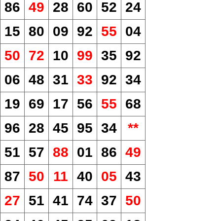
86
49
28
60
52
24
15
80
09
92
55
04
50
72
10
99
35
92
06
48
31
33
92
34
19
69
17
56
55
68
96
28
45
95
34
**
51
57
88
01
86
49
87
50
11
40
05
43
27
51
41
74
37
50