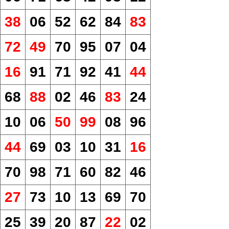
38
06
52
62
84
83
72
49
70
95
07
04
16
91
71
92
41
44
68
88
02
46
83
24
10
06
50
99
08
96
44
69
03
10
31
16
70
98
71
60
82
46
27
73
10
13
69
70
25
39
20
87
22
02