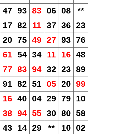
47
93
83
06
08
**
17
82
11
37
36
23
20
75
49
27
93
76
61
54
34
11
16
48
77
83
94
32
23
89
91
82
51
05
20
99
16
40
04
29
79
10
38
94
55
30
80
58
43
14
29
**
10
02