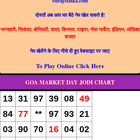
SurajMatka.com
दोस्तों अब आप घर बैठे गेम खेल सकते है!
भाग्यश्री, सिकंदर, बोरिवली, दादर, किस्मत, टाइगर, गोवा मार्केट, इंडियन, ओडिशा
बाजार
गेम खेलेंने के लिए नीचे दी हुए वेबसाइट पर जाए!
To Play Online Click Here
GOA MARKET DAY JODI CHART
13
31
97
39
08
49
84
77
**
97
93
21
03
90
70
16
04
02