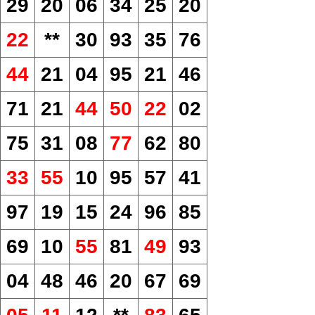
29
20
06
34
25
20
22
**
30
93
35
76
44
21
04
95
21
46
71
21
44
50
22
02
75
31
08
77
62
80
33
55
10
95
57
41
97
19
15
24
96
85
69
10
55
81
49
93
04
48
46
20
67
69