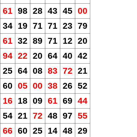
61
98
28
43
45
00
34
19
71
71
23
79
61
32
89
71
12
20
94
22
20
64
40
42
25
64
08
83
72
21
60
05
00
38
26
52
16
18
09
61
69
44
54
21
72
48
97
55
66
60
25
14
48
29