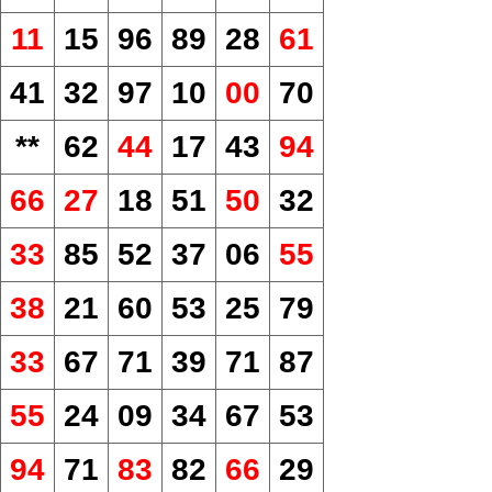
11
15
96
89
28
61
41
32
97
10
00
70
**
62
44
17
43
94
66
27
18
51
50
32
33
85
52
37
06
55
38
21
60
53
25
79
33
67
71
39
71
87
55
24
09
34
67
53
94
71
83
82
66
29