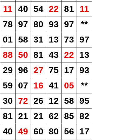
11
40
54
22
81
11
78
97
80
93
97
**
01
58
31
13
73
97
88
50
81
43
22
13
29
96
27
75
17
93
59
07
16
41
05
**
30
72
26
12
58
95
81
21
21
62
85
82
40
49
60
80
56
17