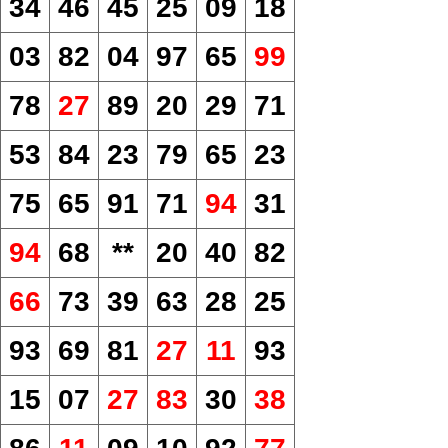
34
46
45
25
09
18
03
82
04
97
65
99
78
27
89
20
29
71
53
84
23
79
65
23
75
65
91
71
94
31
94
68
**
20
40
82
66
73
39
63
28
25
93
69
81
27
11
93
15
07
27
83
30
38