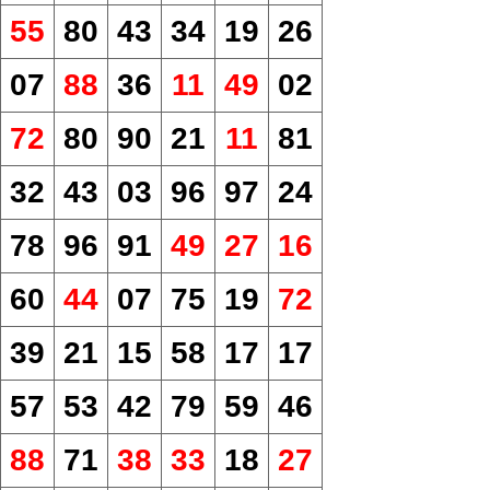
55
80
43
34
19
26
07
88
36
11
49
02
72
80
90
21
11
81
32
43
03
96
97
24
78
96
91
49
27
16
60
44
07
75
19
72
39
21
15
58
17
17
57
53
42
79
59
46
88
71
38
33
18
27