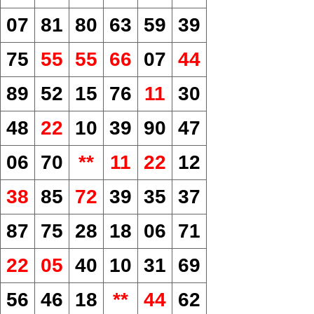
07
81
80
63
59
39
75
55
55
66
07
44
89
52
15
76
11
30
48
22
10
39
90
47
06
70
**
11
22
12
38
85
72
39
35
37
87
75
28
18
06
71
22
05
40
10
31
69
56
46
18
**
44
62