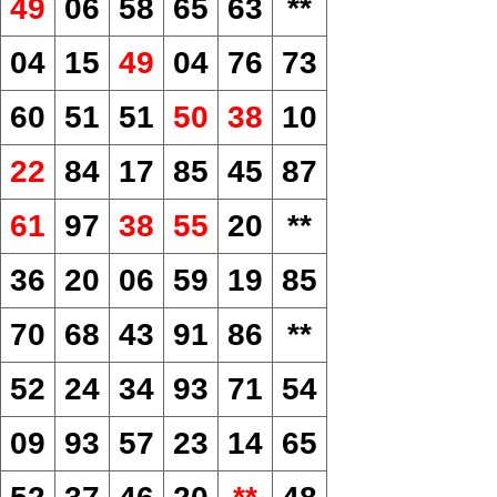
49
06
58
65
63
**
04
15
49
04
76
73
60
51
51
50
38
10
22
84
17
85
45
87
61
97
38
55
20
**
36
20
06
59
19
85
70
68
43
91
86
**
52
24
34
93
71
54
09
93
57
23
14
65