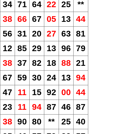
34
71
64
22
25
**
38
66
67
05
13
44
56
31
20
27
63
81
12
85
29
13
96
79
38
37
82
18
88
21
67
59
30
24
13
94
47
11
15
92
00
44
23
11
94
87
46
87
38
90
80
**
25
40