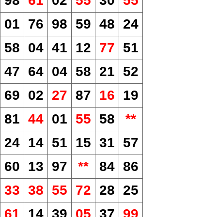
98
61
02
55
30
55
01
76
98
59
48
24
58
04
41
12
77
51
47
64
04
58
21
52
69
02
27
87
16
19
81
44
01
55
58
**
24
14
51
15
31
57
60
13
97
**
84
86
33
38
55
72
28
25
61
14
39
05
37
99