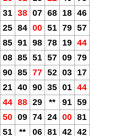
31
38
07
68
18
46
25
84
00
51
79
57
85
91
98
78
19
44
08
85
51
57
09
79
90
85
77
52
03
17
21
40
90
35
01
44
44
88
29
**
91
59
50
09
74
24
00
81
51
**
06
81
42
42