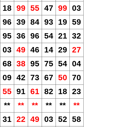
18
99
55
47
99
03
96
39
84
93
19
59
95
36
96
54
21
32
03
49
46
14
29
27
68
38
95
75
54
04
09
42
73
67
50
70
55
91
61
82
18
23
**
**
**
**
**
**
31
22
49
03
52
58