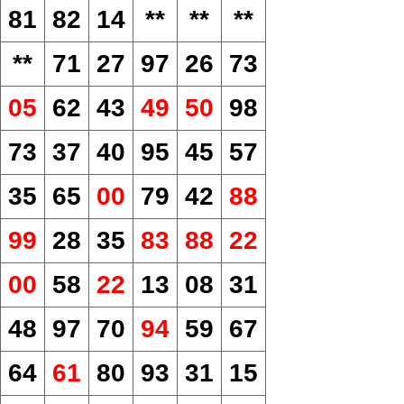
81
82
14
**
**
**
**
71
27
97
26
73
05
62
43
49
50
98
73
37
40
95
45
57
35
65
00
79
42
88
99
28
35
83
88
22
00
58
22
13
08
31
48
97
70
94
59
67
64
61
80
93
31
15