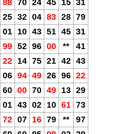
88
70
24
45
15
31
25
32
04
83
28
79
01
10
43
51
45
31
99
52
96
00
**
41
22
14
75
21
42
43
06
94
49
26
96
22
60
00
70
49
13
29
01
43
02
10
61
73
72
07
16
79
**
97