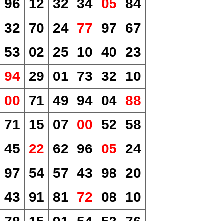
96
12
32
34
05
84
32
70
24
77
97
67
53
02
25
10
40
23
94
29
01
73
32
10
00
71
49
94
04
88
71
15
07
00
52
58
45
22
62
96
05
24
97
54
57
43
98
20
43
91
81
72
08
10