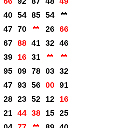
66
92
87
48
49
40
54
85
54
**
47
70
**
26
66
67
88
41
32
46
39
16
31
**
**
95
09
78
03
32
47
93
56
00
91
28
23
52
12
16
21
44
38
15
25
04
77
**
89
40