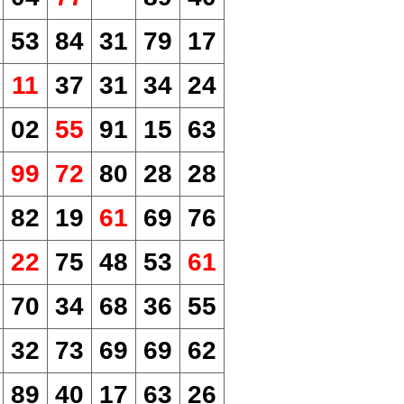
53
84
31
79
17
11
37
31
34
24
02
55
91
15
63
99
72
80
28
28
82
19
61
69
76
22
75
48
53
61
70
34
68
36
55
32
73
69
69
62
89
40
17
63
26