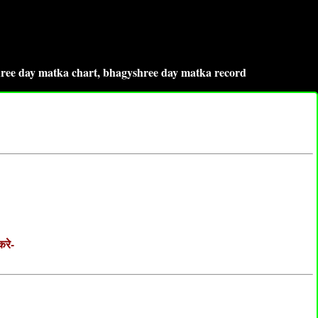
bhagyshree day matka chart, bhagyshree day matka record
करे-