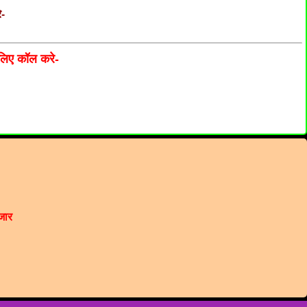
े-
लिए कॉल करे-
जार