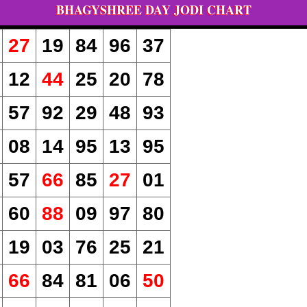
BHAGYSHREE DAY JODI CHART
27
19
84
96
37
12
44
25
20
78
57
92
29
48
93
08
14
95
13
95
57
66
85
27
01
60
88
09
97
80
19
03
76
25
21
66
84
81
06
50